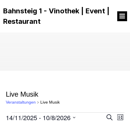
Bahnsteig 1 - Vinothek | Event |
Restaurant
Live Musik
Veranstaltungen
Live Musik
14/11/2025
 - 
10/8/2026
Veranstaltungen
V
V
S
L
u
D
i
e
c
a
s