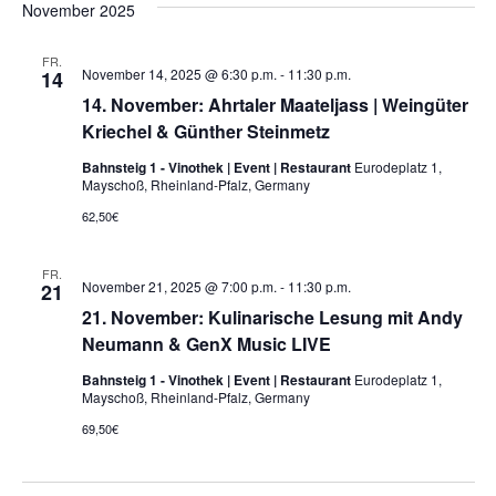
e
November 2025
h
t
t
r
e
u
e
r
m
a
FR.
November 14, 2025 @ 6:30 p.m.
-
11:30 p.m.
14
w
a
ä
n
14. November: Ahrtaler Maateljass | Weingüter
h
Kriechel & Günther Steinmetz
s
l
n
e
Bahnsteig 1 - Vinothek | Event | Restaurant
Eurodeplatz 1,
t
n
Mayschoß, Rheinland-Pfalz, Germany
s
.
a
62,50€
t
l
FR.
a
November 21, 2025 @ 7:00 p.m.
-
11:30 p.m.
t
21
21. November: Kulinarische Lesung mit Andy
u
l
Neumann & GenX Music LIVE
n
t
Bahnsteig 1 - Vinothek | Event | Restaurant
Eurodeplatz 1,
Mayschoß, Rheinland-Pfalz, Germany
g
u
69,50€
A
n
n