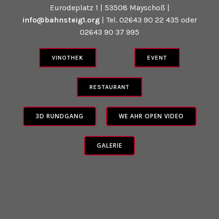
Eurodeplatz 1 | 53508 Mayschoß |
info@bahnsteig1.org
| Tel. 02643 90 22 435 oder
02643 90 37 995
VINOTHEK
EVENT
RESTAURANT
3D RUNDGANG
WE AHR OPEN VIDEO
GALERIE