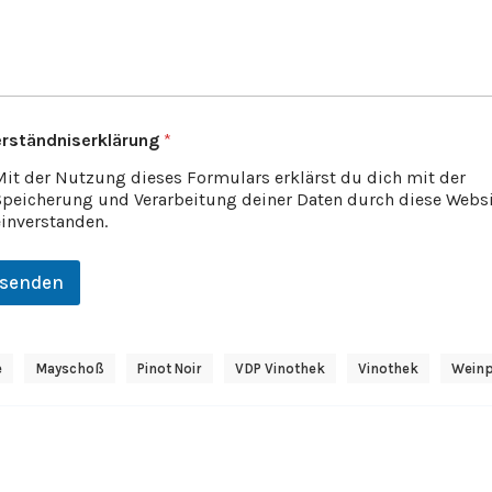
erständniserklärung
*
Mit der Nutzung dieses Formulars erklärst du dich mit der
Speicherung und Verarbeitung deiner Daten durch diese Webs
einverstanden.
senden
e
Mayschoß
Pinot Noir
VDP Vinothek
Vinothek
Wein