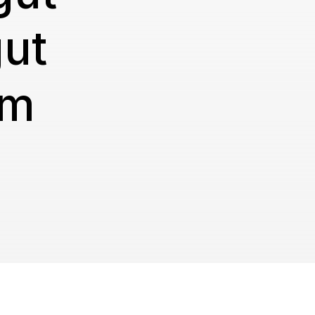
ut
im