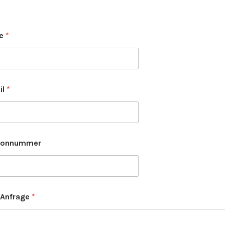
e
*
il
*
fonnummer
 Anfrage
*