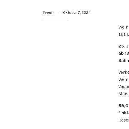
Oktober 7, 2024
Events
Wein
aus D
25. 
ab 19
Bahn
Verk
Wein
Vespe
Manuf
59,0
*ink
Rese