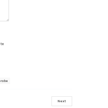
ite
probe
Next