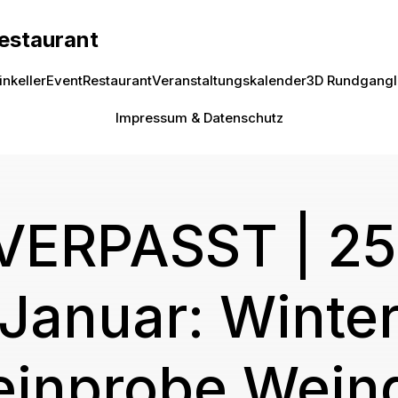
Restaurant
inkeller
Event
Restaurant
Veranstaltungskalender
3D Rundgang
Impressum & Datenschutz
VERPASST | 25
Januar: Winte
inprobe Wein