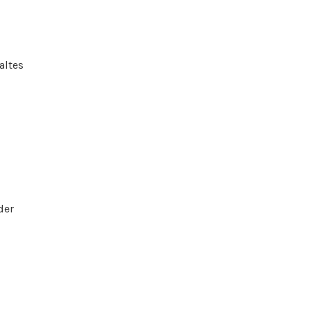
altes
der