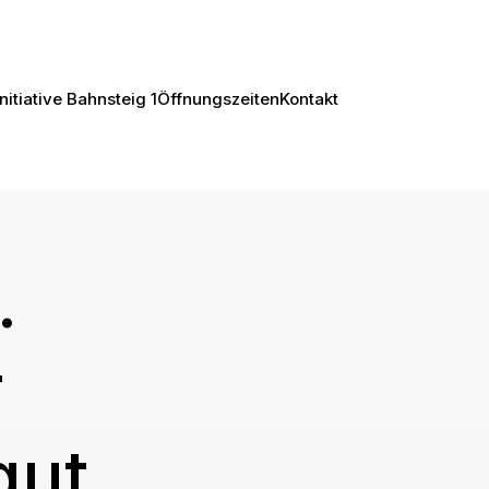
Initiative Bahnsteig 1
Öffnungszeiten
Kontakt
.
r
gut