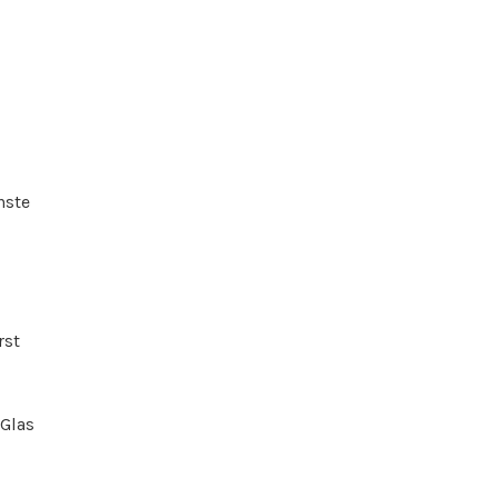
hste
rst
 Glas