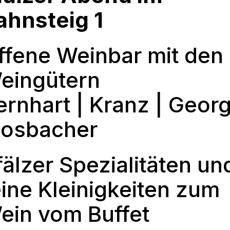
ahnsteig 1
ffene Weinbar mit den
eingütern
ernhart | Kranz | Geor
osbacher
fälzer Spezialitäten un
eine Kleinigkeiten zum
ein vom Buffet