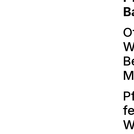
B
O
W
B
M
P
f
W