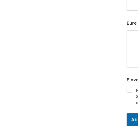
Eure
Einv
Ab