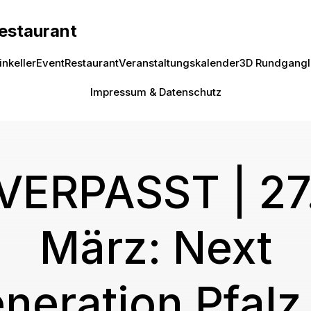
Restaurant
inkeller
Event
Restaurant
Veranstaltungskalender
3D Rundgang
Impressum & Datenschutz
VERPASST | 27
März: Next
neration Pfalz