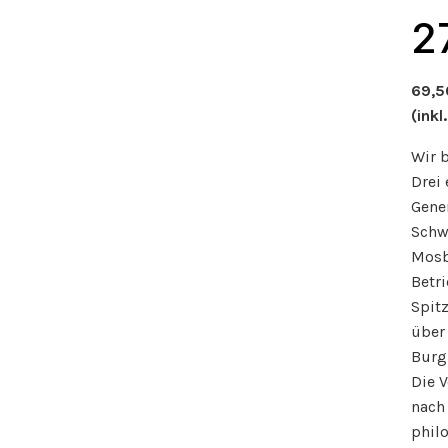
2
69,5
(inkl
Wir b
Drei 
Gener
Schw
Mosba
Betri
Spit
über
Burg
Die V
nach
phil