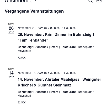
Anstehende
V
V
L
u
D
i
e
c
e
Vergangene Veranstaltungen
a
s
h
t
t
r
e
u
e
r
m
a
NOV.
28
w
November 28, 2025 @ 7:00 p.m.
-
11:30 p.m.
a
ä
n
2025
28. November: KrimiDinner im Bahnsteig 1
h
“Familienbande”
s
l
n
e
Bahnsteig 1 - Vinothek | Event | Restaurant
Eurodeplatz 1,
t
n
Mayschoß
s
.
a
72,50€
t
l
NOV.
a
14
t
November 14, 2025 @ 6:30 p.m.
-
11:30 p.m.
2025
14. November: Ahrtaler Maateljass | Weingüter
u
l
Kriechel & Günther Steinmetz
n
Bahnsteig 1 - Vinothek | Event | Restaurant
Eurodeplatz 1,
t
Mayschoß
g
u
62,50€
A