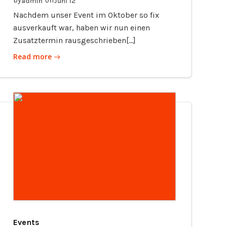
by
on
admin
Juni 12
Nachdem unser Event im Oktober so fix
ausverkauft war, haben wir nun einen
Zusatztermin rausgeschrieben[…]
Read more
Events