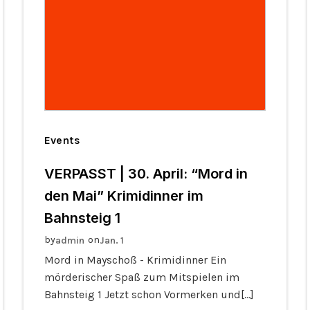
Events
VERPASST | 30. April: “Mord in
den Mai” Krimidinner im
Bahnsteig 1
by
on
admin
Jan. 1
Mord in Mayschoß - Krimidinner Ein
mörderischer Spaß zum Mitspielen im
Bahnsteig 1 Jetzt schon Vormerken und[…]