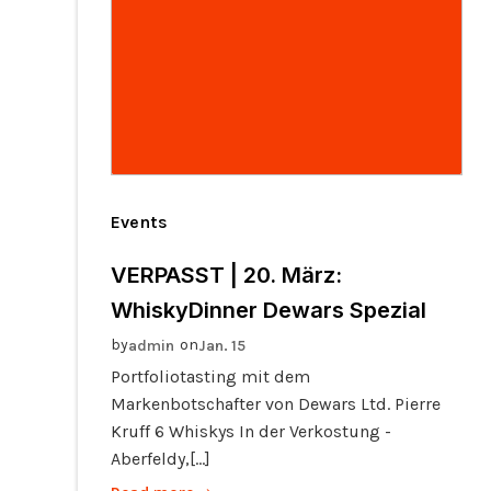
Events
VERPASST | 20. März:
WhiskyDinner Dewars Spezial
by
on
admin
Jan. 15
Portfoliotasting mit dem
Markenbotschafter von Dewars Ltd. Pierre
Kruff 6 Whiskys In der Verkostung -
Aberfeldy,[…]