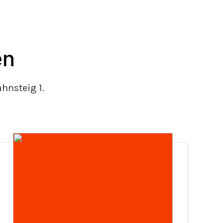
en
nsteig 1.