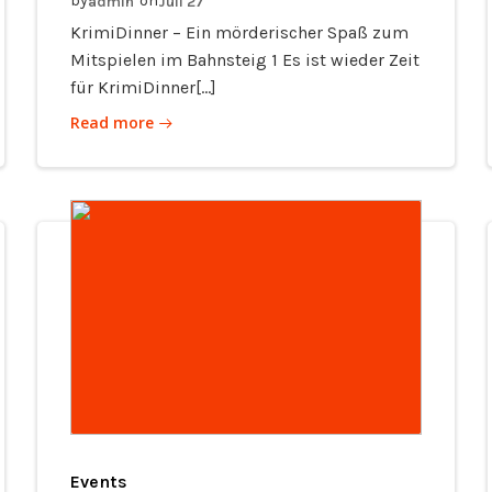
by
on
admin
Juli 27
KrimiDinner – Ein mörderischer Spaß zum
Mitspielen im Bahnsteig 1 Es ist wieder Zeit
für KrimiDinner[…]
Read more
Events