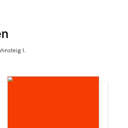
en
nsteig 1.