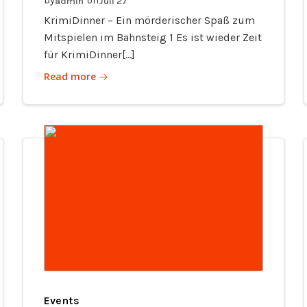
by
on
admin
Juli 27
KrimiDinner – Ein mörderischer Spaß zum
Mitspielen im Bahnsteig 1 Es ist wieder Zeit
für KrimiDinner[…]
Read more
Events