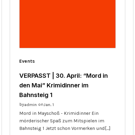
Events
VERPASST | 30. April: “Mord in
den Mai” Krimidinner im
Bahnsteig 1
by
on
admin
Jan. 1
Mord in Mayschoß - Krimidinner Ein
mörderischer Spaß zum Mitspielen im
Bahnsteig 1 Jetzt schon Vormerken und[…]