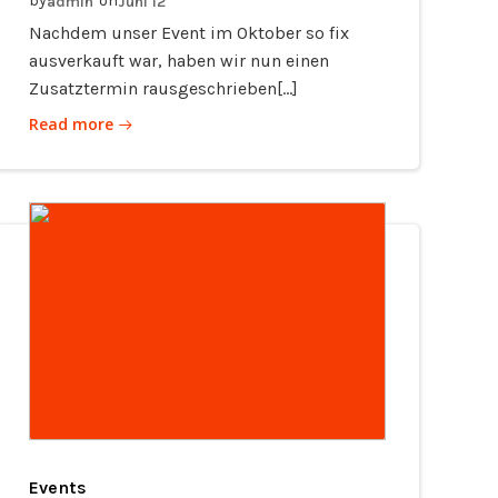
by
on
admin
Juni 12
Nachdem unser Event im Oktober so fix
ausverkauft war, haben wir nun einen
Zusatztermin rausgeschrieben[…]
Read more
Events