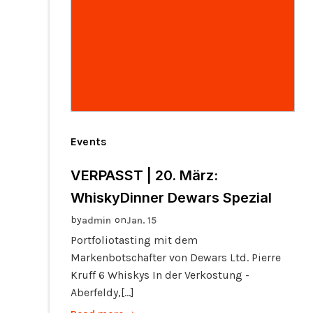
Events
VERPASST | 20. März:
WhiskyDinner Dewars Spezial
by
on
admin
Jan. 15
Portfoliotasting mit dem
Markenbotschafter von Dewars Ltd. Pierre
Kruff 6 Whiskys In der Verkostung -
Aberfeldy,[…]