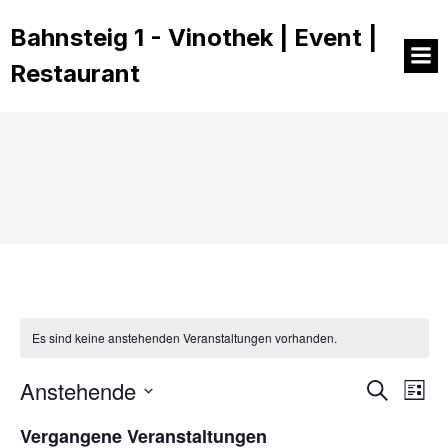
Bahnsteig 1 - Vinothek | Event |
Restaurant
Es sind keine anstehenden Veranstaltungen vorhanden.
Anstehende
V
V
S
L
u
D
i
e
c
e
Vergangene Veranstaltungen
a
s
h