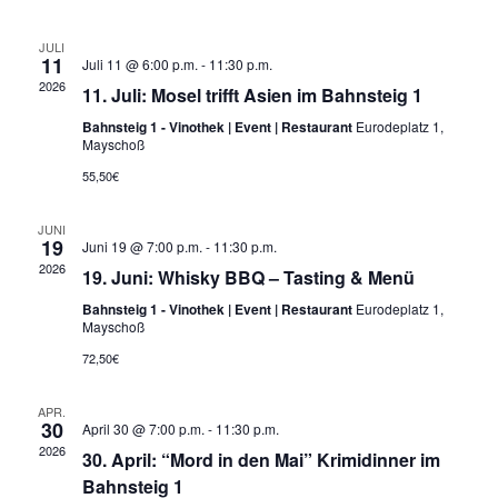
t
t
r
e
u
e
r
m
a
JULI
11
w
Juli 11 @ 6:00 p.m.
-
11:30 p.m.
a
ä
n
2026
11. Juli: Mosel trifft Asien im Bahnsteig 1
h
s
l
n
Bahnsteig 1 - Vinothek | Event | Restaurant
Eurodeplatz 1,
e
Mayschoß
t
n
s
55,50€
.
a
t
JUNI
l
19
Juni 19 @ 7:00 p.m.
-
11:30 p.m.
a
2026
t
19. Juni: Whisky BBQ – Tasting & Menü
Bahnsteig 1 - Vinothek | Event | Restaurant
Eurodeplatz 1,
u
l
Mayschoß
n
72,50€
t
g
u
APR.
A
30
April 30 @ 7:00 p.m.
-
11:30 p.m.
2026
30. April: “Mord in den Mai” Krimidinner im
n
n
Bahnsteig 1