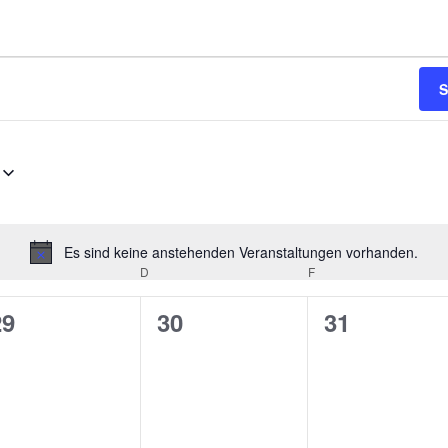
S
Es sind keine anstehenden Veranstaltungen vorhanden.
H
TTWOCH
D
DONNERSTAG
F
FREITAG
i
n
0
0
0
29
30
31
w
V
V
V
e
i
e
e
e
s
r
r