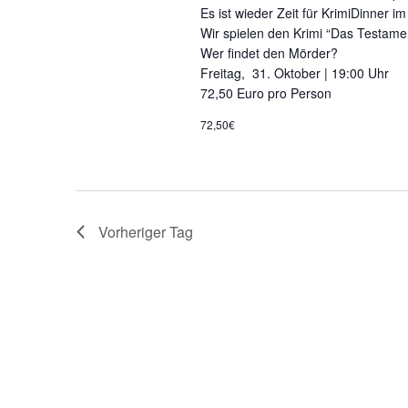
g
t
Es ist wieder Zeit für KrimiDinner i
e
Wir spielen den Krimi “Das Testame
b
u
Wer findet den Mörder?
e
Freitag, 31. Oktober | 19:00 Uhr
n
n
.
72,50 Euro pro Person
S
u
72,50€
g
c
h
e
e
n
n
a
c
Vorheriger Tag
h
S
V
e
u
r
a
n
c
s
t
h
a
l
e
t