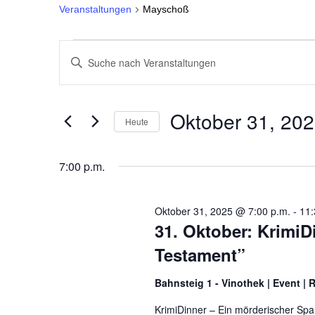
Veranstaltungen
Mayschoß
Veranstaltungen
V
B
i
for
e
t
t
e
Oktober
r
Oktober 31, 20
S
Heute
c
31,
a
D
h
a
l
7:00 p.m.
t
ü
2025
n
u
s
m
s
s
w
e
Oktober 31, 2025 @ 7:00 p.m.
-
11:
ä
l
31. Oktober: KrimiD
h
t
w
l
o
Testament”
e
r
a
n
t
.
Bahnsteig 1 - Vinothek | Event |
e
l
i
n
KrimiDinner – Ein mörderischer Spa