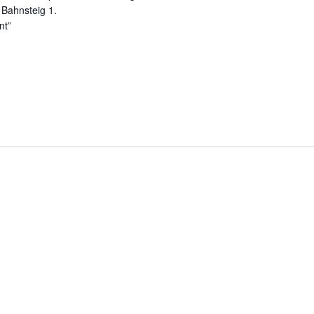
m Bahnsteig 1.
nt”