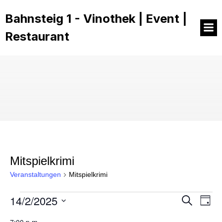
Bahnsteig 1 - Vinothek | Event |
Restaurant
Mitspielkrimi
Veranstaltungen
Mitspielkrimi
14/2/2025
Veranstaltungen
V
V
S
T
u
D
a
e
c
a
g