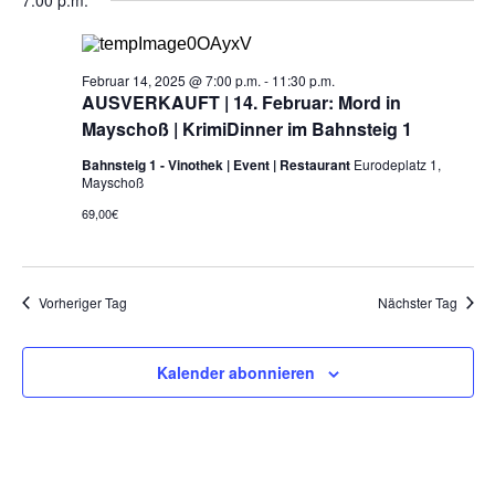
for
e
7:00 p.m.
h
t
r
e
u
Februar
r
m
a
w
Februar 14, 2025 @ 7:00 p.m.
-
11:30 p.m.
14,
a
ä
n
AUSVERKAUFT | 14. Februar: Mord in
h
Mayschoß | KrimiDinner im Bahnsteig 1
s
2025
l
n
e
Bahnsteig 1 - Vinothek | Event | Restaurant
Eurodeplatz 1,
t
n
Mayschoß
s
.
a
69,00€
t
l
a
t
Vorheriger Tag
Nächster Tag
u
l
n
Kalender abonnieren
t
g
u
A
n
n