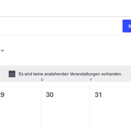
S
Es sind keine anstehenden Veranstaltungen vorhanden.
H
TTWOCH
D
DONNERSTAG
F
FREITAG
i
n
0
0
0
29
30
31
w
V
V
V
e
i
e
e
e
s
r
r