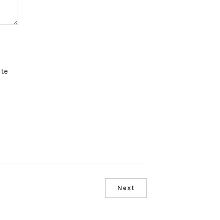
ite
Next