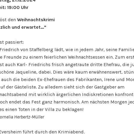
it: 19:00 Uhr
löst den
Weihnachtskrimi
tzlich und erwartet…”
st passiert:
Friedrich von Staffelberg lädt, wie in jedem Jahr, seine Famil
ge Freunde zu einem feierlichen Weihnachtsessen ein. Zum ers
st auch Karl- Friedrichs frisch angetraute dritte Ehefrau, die 
schöne Jaqueline, dabei. Dies wäre kaum erwähnenswert, stü
t auch die beiden Ex-Ehefrauen des Fabrikanten, Irene und Mo
uf der Gästeliste. Zu alledem sieht sich der Gastgeber am
achtsabend mit wirklich ärgerlichen Indiskretionen konfronti
och endet das Fest ganz harmonisch. Am nächsten Morgen je
es einen Toten in der Villa zu beklagen!
ornelia Herbertz-Müller
 Eversheim führt durch den Krimiabend.