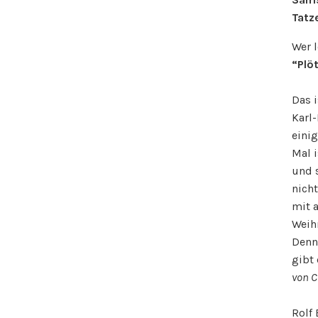
Tatze
Wer 
“Plö
Das i
Karl-
eini
Mal i
und 
nich
mit a
Weihn
Denn
gibt 
von C
Rolf