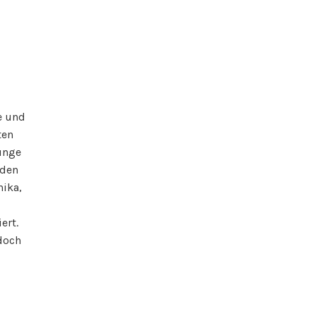
ie und
ten
junge
nden
nika,
ert.
doch