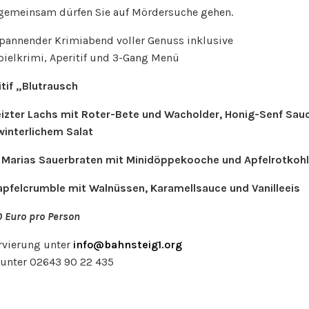
gemeinsam dürfen Sie auf Mördersuche gehen.
spannender Krimiabend voller Genuss inklusive
pielkrimi, Aperitif und 3-Gang Menü
itif „Blutrausch
izter Lachs mit Roter-Bete und Wacholder, Honig-Senf Sau
winterlichem Salat
Marias Sauerbraten mit Minidöppekooche und Apfelrotkohl
apfelcrumble mit Walnüssen, Karamellsauce und Vanilleeis
 Euro pro Person
rvierung unter
info@bahnsteig1.org
 unter 02643 90 22 435