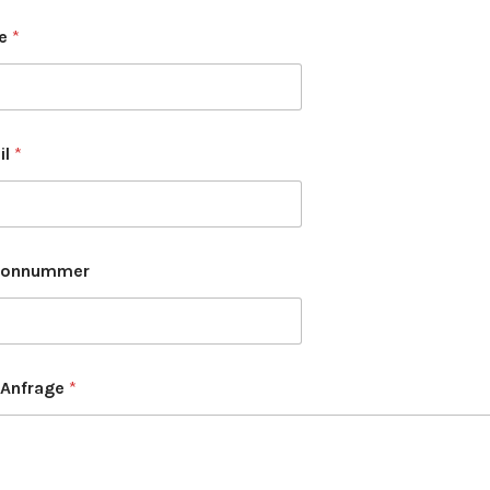
e
*
il
*
fonnummer
 Anfrage
*